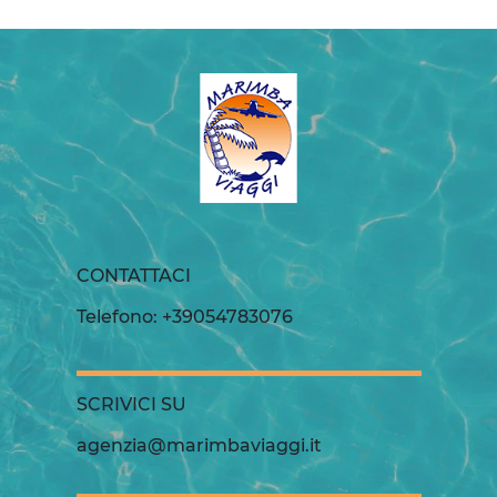
CONTATTACI
Telefono: +39054783076
SCRIVICI SU
agenzia@marimbaviaggi.it